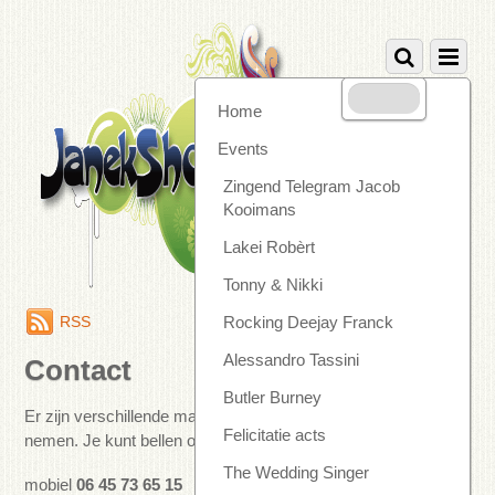
Home
Events
Zingend Telegram Jacob
Kooimans
Lakei Robèrt
Tonny & Nikki
RSS
Rocking Deejay Franck
Alessandro Tassini
Contact
Butler Burney
Er zijn verschillende manieren om contact met ons op te
Felicitatie acts
nemen. Je kunt bellen op:
The Wedding Singer
mobiel
06 45 73 65 15