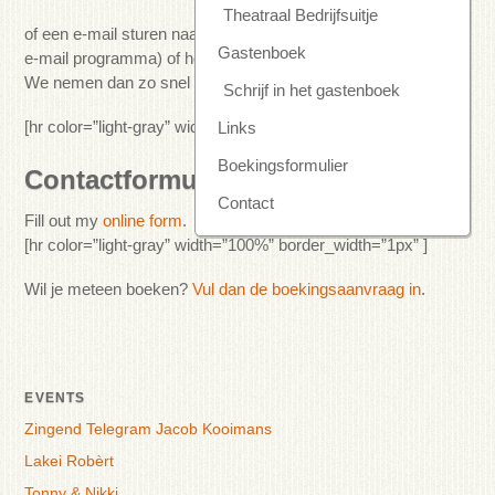
Theatraal Bedrijfsuitje
of een e-mail sturen naar:
info@janekshow.com
(met je eigen
Gastenboek
e-mail programma) of het contactformulier hieronder invullen.
We nemen dan zo snel mogelijk contact met je op.
Schrijf in het gastenboek
[hr color=”light-gray” width=”100%” border_width=”1px” ]
Links
Boekingsformulier
Contactformulier
Contact
Fill out my
online form
.
[hr color=”light-gray” width=”100%” border_width=”1px” ]
Wil je meteen boeken?
Vul dan de boekingsaanvraag in
.
EVENTS
Zingend Telegram Jacob Kooimans
Lakei Robèrt
Tonny & Nikki