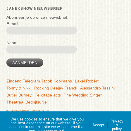
JANEKSHOW NIEUWSBRIEF
Abonneer je op onze nieuwsbrief.
E-mail
Naam
AANMELDEN
Zingend Telegram Jacob Kooimans
Lakei Robèrt
Tonny & Nikki
Rocking Deejay Franck
Alessandro Tassini
Butler Burney
Felicitatie acts
The Wedding Singer
Theatraal Bedrijfsuitje
©
JanekShow Events
2026
Powered by
WordPress
•
Themify WordPress Themes
We use cookies to ensure that we give you
Privacy
the best experience on our website. If you
Accept
&
continue to use this site we will assume that
policy
you are happy with it.