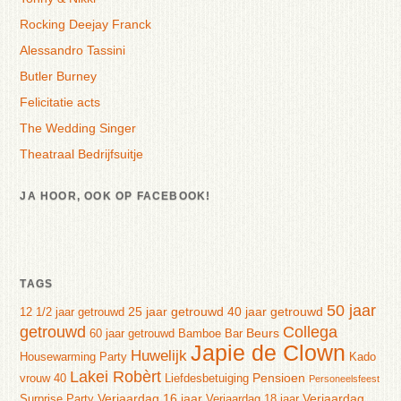
Rocking Deejay Franck
Alessandro Tassini
Butler Burney
Felicitatie acts
The Wedding Singer
Theatraal Bedrijfsuitje
JA HOOR, OOK OP FACEBOOK!
TAGS
50 jaar
25 jaar getrouwd
40 jaar getrouwd
12 1/2 jaar getrouwd
getrouwd
Collega
Beurs
60 jaar getrouwd
Bamboe Bar
Japie de Clown
Huwelijk
Housewarming Party
Kado
Lakei Robèrt
Pensioen
vrouw 40
Liefdesbetuiging
Personeelsfeest
Verjaardag 16 jaar
Verjaardag
Surprise Party
Verjaardag 18 jaar