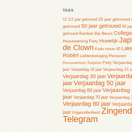
TAGS
25 jaar getrouwd
12 1/2 jaar getrouwd
50 jaar getrouwd
getrouwd
60 jaa
Collega
Beurs
getrouwd
Bamboe Bar
Jap
Huwelijk
Housewarming Party
de Clown
Lake
Kado vrouw 40
Robèrt
Pensioen
Liefdesbetuiging
Verjaarda
Surprise Party
Personeelsfeest
jaar
Verjaardag 21 j
Verjaardag 18 jaar
Verjaard
Verjaardag 30 jaar
Verjaardag 50 jaar
jaar
Verjaardag
Verjaardag 60 jaar
jaar
Verjaardag 70 jaar
Verjaardag 
Verjaardag 80 jaar
Verjaard
Zingend
jaar
Vrijgezellenfeest
Telegram