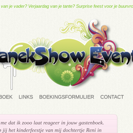
um van je vader? Verjaardag van je tante? Surprise feest voor je buur
BOEK
LINKS
BOEKINGSFORMULIER
CONTACT
t me dat ik zooo laat reageer in jouw gastenboek.
 jij het kinderfeestje van mij dochtertje Reni in