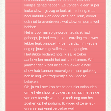
kindjes gehad hebben. Ze vonden je een super
leuke clown, je zag er leuk uit, niet eng, maar
heel natuurlijk en deed alles heel leuk, vooral
ook niet te overdreven, wat clownen soms wel
hebben.
Het is voor mij zo geworden zoals ik had
gehoopt, je had een leuke uitstraling en je was
lekker leuk onnozel. Ik ben blij dat m’n keus en
oog op jouw is gevallen via het googlen.
Hartstikke bedankt nog. Ik zal je zeker
aanbevelen mocht het ooit voorkomen. Wel
jammer dat ik zelf niet even lekker je hele
show heb kunnen meevolgen, maar gelukkig
heb ik nog wat fragmentjes op video te
bekijken.
Oh, ja en Lotte kon het helaas niet volhouden
om je hele show te volgen, maar aan het einde
van ons feestje was ze je toch nog aan het
zoeken op het podium. Ik vroeg of ze je leuk
vond en dat vond ze zeker wel!