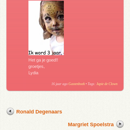
Het ga je goed!!
groetjes,
Lydia
16 jaar ago
Gastenboek
• Tags:
Japie de Clown
Ronald Degenaars
Margriet Spoelstra