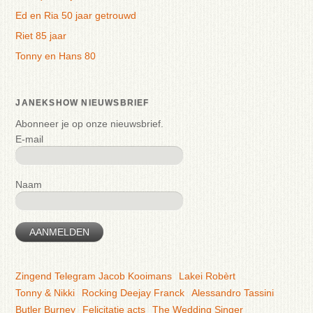
Ed en Ria 50 jaar getrouwd
Riet 85 jaar
Tonny en Hans 80
JANEKSHOW NIEUWSBRIEF
Abonneer je op onze nieuwsbrief.
E-mail
Naam
AANMELDEN
Zingend Telegram Jacob Kooimans
Lakei Robèrt
Tonny & Nikki
Rocking Deejay Franck
Alessandro Tassini
Butler Burney
Felicitatie acts
The Wedding Singer