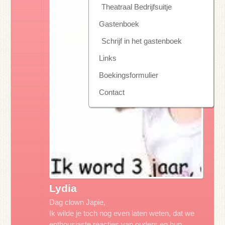
Theatraal Bedrijfsuitje
Gastenboek
Schrijf in het gastenboek
Links
Boekingsformulier
Contact
Lydia
Dag clown Japie,
Ik wilde je toch nog even laten weten, dat we
enthousiaste reacties van ouders en hun